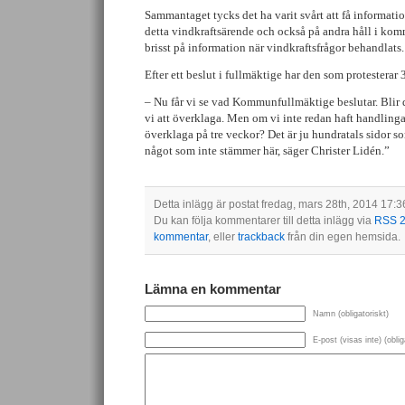
Sammantaget tycks det ha varit svårt att få informat
detta vindkraftsärende och också på andra håll i ko
brisst på information när vindkraftsfrågor behandlats.
Efter ett beslut i fullmäktige har den som protesterar 
– Nu får vi se vad Kommunfullmäktige beslutar. Blir d
vi att överklaga. Men om vi inte redan haft handlingar
överklaga på tre veckor? Det är ju hundratals sidor s
något som inte stämmer här, säger Christer Lidén.”
Detta inlägg är postat fredag, mars 28th, 2014 17:
Du kan följa kommentarer till detta inlägg via
RSS 2
kommentar
, eller
trackback
från din egen hemsida.
Lämna en kommentar
Namn (obligatoriskt)
E-post (visas inte) (oblig