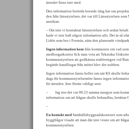
ärendet finns inte med.
Den information berörda boende idag har om projekte
den från länsstyrelsen, det var till Länsstyrelsen so
ansökan.
– Om inte vi kontaktat länsstyrelsen och sedan betalt 
hade vi inte haft någon information alls. Det är så ofat
Lidén som bor i Forsnäs, nära den planerade vindpar
Ingen information kom
från kommunen om vad som v
medborgarkontor fick man veta att Tekniska Utskottet
kommunstyrelsen att godkänna etableringen vid Ran
begärde handlingar från mötet blev det nobben.
Ingen information fanns heller om när KS skulle beha
dags för kommunstyrelsemöte fanns ingen informatio
för ärenden. Inte förrän väldigt sent.
– Jag tror det var 09.23 samma morgon som komm
information om att frågan skulle behandlas, berättar 
–
En kontakt med
Samhällsbyggnadskontoret som arbet
byggfrågor visade att man där inte visste om att fråga
kommunstyrelsen.