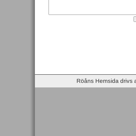
Röåns Hemsida drivs