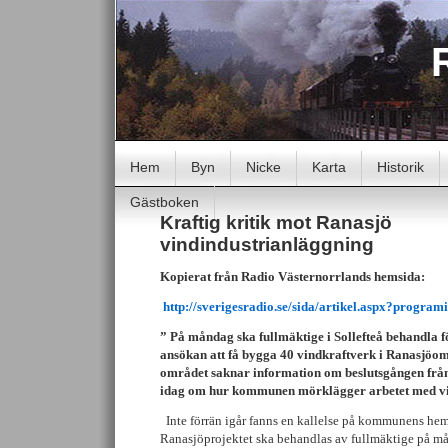
Hem
Byn
Nicke
Karta
Historik
Gästboken
Kraftig kritik mot Ranasjö
vindindustrianläggning
Kopierat från Radio Västernorrlands hemsida:
http://sverigesradio.se/sida/artikel.aspx?progr
”
På måndag ska fullmäktige i Sollefteå behandla 
ansökan att få bygga 40 vindkraftverk i Ranasjöo
området saknar information om beslutsgången fr
idag om hur kommunen mörklägger arbetet med vi
Inte förrän igår fanns en kallelse på kommunens hem
Ranasjöprojektet ska behandlas av fullmäktige på m