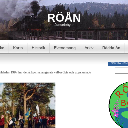
RÖÅN
Junselebyar
cke
Karta
Historik
Evenemang
Arkiv
Rädda Ån
SÖK PÅ HEM
ldades 1997 har det årligen arrangerats välbesökta och uppskattade