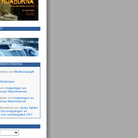
ÅD
OMMENTARERNA
västra
om
Medlemsavgift
Gästboken
om
Invigningen av
rnas Naturreservat
jödin
om
Invigningen av
rnas Naturresevat
Blomström
om
Jacke Sjödin
 Om invigningen av
- och vandringsled 15/7