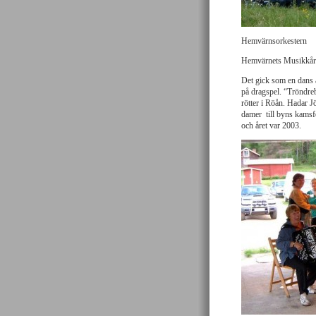
Hemvärnsorkestern
Hemvärnets Musikkår 
Det gick som en dans 
på dragspel. “Tröndreb
rötter i Röån. Hadar J
damer till byns kamsfö
och året var 2003.