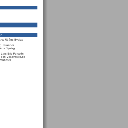
AN
are: Röåns Byalag
in Tarander
åns Byalag
 Lars Eric Forssén
 och Vildavästra.se
ebhotell