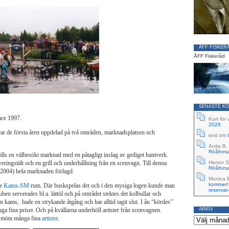
ÅFF FISKER
ÅFF Fiskeråd
SENASTE K
ace 1997.
Kurt för 
2026
r de första åren uppdelad på två områden, marknadsplatsen och
test
om
Anita B.
Röåforsa
lls en välbesökt marknad med en påtagligt inslag av gediget hantverk.
veringstält och en grill och underhållning från en scenvagn. Till denna
Hervor S
Röåforsa
 2004) hela marknaden förlagd.
Monica 
kommer!
de
Kams-SM
rum. Där buskspelas det och i den mysiga logen kunde man
reservat
uben serverades bl.a. lättöl och på området stektes det kolbullar och
kams, hade en strykande åtgång och har alltid tagit slut. I ån “kördes”
a fina priser. Och på kvällarna underhöll artister från scenvagnen.
ARKIV
Arkiv
r möta många fina
artister.