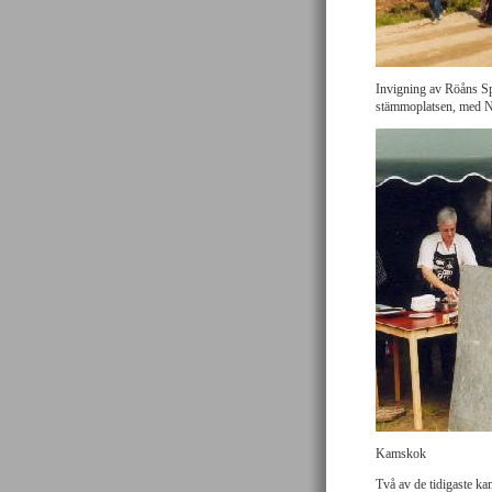
Invigning av Röåns Sp
stämmoplatsen, med Ni
Kamskok
Två av de tidigaste k