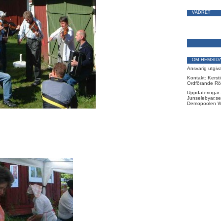
VÄDRET
OM HEMSID
Ansvarig utgiv
Kontakt: Kerst
Ordförande Rö
Uppdateringar:
Junselebyar.se
Demopoolen W
 första mästerskap i sitt slag.
s första mästare i kamskokning