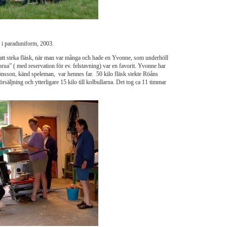
i paraduniform, 2003.
att steka fläsk, när man var många och hade en Yvonne, som underhöll
rua” ( med reservation för ev. felstavning) var en favorit. Yvonne har
önsson, känd speleman, var hennes far. 50 kilo fläsk stekte Röåns
rsäljning och ytterligare 15 kilo till kolbullarna. Det tog ca 11 timmar