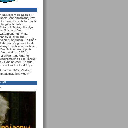
en naturskönt belägen by i
unsele, Ångermanland. Byn
elar: Tara, Rö och Tarå, och
r längs och mellan
öån och Tarån, vilka flyter
 själva byn. Det
ttenflödet utmynnar
manälven alldelens
tverket Långbjörn. Ån Röån
flödet från Ångermanlands
etarsjön, och är rik på bl.a.
. Den är även en populär
n finns sedan 1997 ett
. a årligen anordnar en
elmansmarknad och vårdar,
av byns betesdjur, natur-
en i det vackra landskapet.
bron över Röån Christer
rnvägshistoriskt Forum.
RÖÅN
in