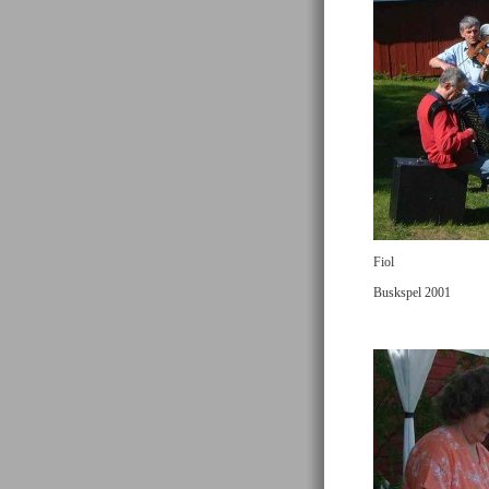
Fiol
Buskspel 2001
tta lag deltog i detta
Segrare och Sverige