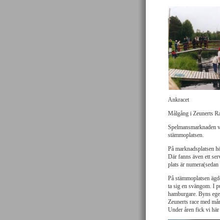
Ankracet
Målgång i Zeunerts R
Spelmansmarknaden va
stämmoplatsen.
På marknadsplatsen hö
Där fanns även ett ser
plats är numera(sedan
På stämmoplatsen äg
ta sig en svängom. I p
hamburgare. Byns egen 
Zeunerts race med mång
Under åren fick vi hä