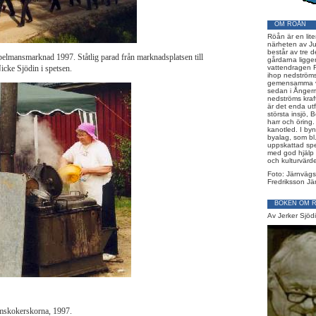
OM RÖÅN
Röån är en lit
närheten av J
består av tre d
elmansmarknad 1997. Ståtlig parad från marknadsplatsen till
gårdarna ligge
cke Sjödin i spetsen.
vattendragen R
ihop nedströms
gemensamma va
sedan i Ånger
nedströms kraf
är det enda ut
största insjö, B
harr och öring
kanotled. I by
byalag, som bl
uppskattad sp
med god hjälp 
och kulturvärd
Foto: Järnvägs
Fredriksson Jä
BOKEN OM 
Av Jerker Sjöd
amskokerskorna, 1997.