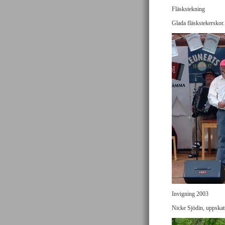
Fläskstekning
Glada fläskstekerskor.
Invigning 2003
Nicke Sjödin, uppskat