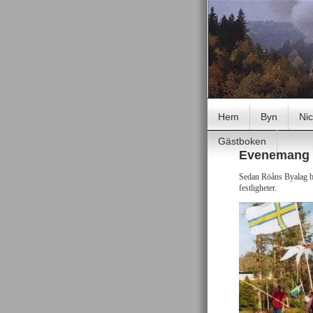
Hem
Byn
Ni
Gästboken
Evenemang
Sedan Röåns Byalag bi
festligheter.