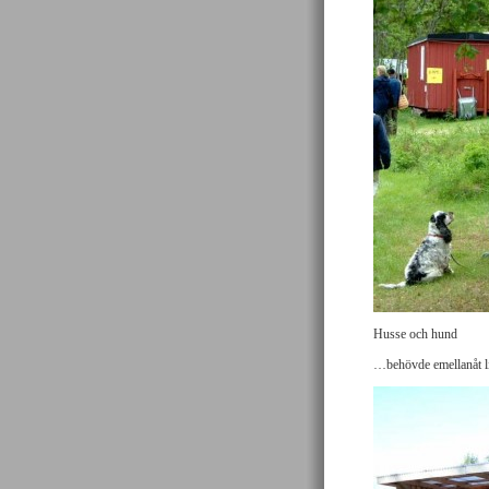
Husse och hund
…behövde emellanåt li