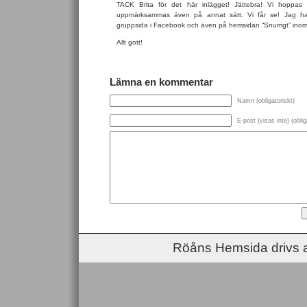
TACK Brita för det här inlägget! Jättebra! Vi hoppas a
uppmärksammas även på annat sätt. Vi får se! Jag har l
gruppsida i Facebook och även på hemsidan “Snurrigt” inom
Allt gott!
Lämna en kommentar
Namn (obligatoriskt)
E-post (visas inte) (oblig
Röåns Hemsida drivs