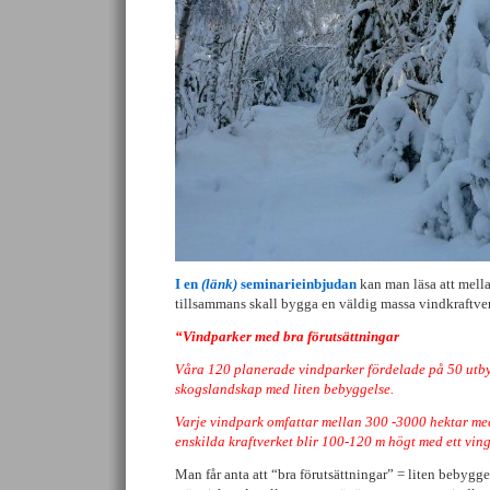
I en
(länk)
seminarieinbjudan
kan man läsa att mell
tillsammans skall bygga en väldig massa vindkraftve
“Vindparker med bra förutsättningar
Våra 120 planerade vindparker fördelade på 50 utbyg
skogslandskap med liten bebyggelse.
Varje vindpark omfattar mellan 300 -3000 hektar me
enskilda kraftverket blir 100-120 m högt med ett vi
Man får anta att “bra förutsättningar” = liten bebygge