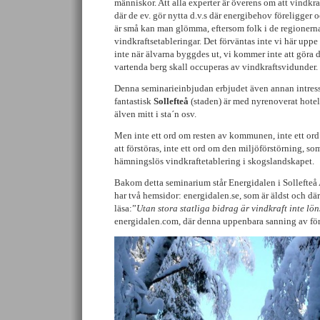
människor. Att alla experter är överens om att vindkr
där de ev. gör nytta d.v.s där energibehov föreligger 
är små kan man glömma, eftersom folk i de regionern
vindkraftsetableringar. Det förväntas inte vi här uppe
inte när älvarna byggdes ut, vi kommer inte att göra de
vartenda berg skall occuperas av vindkraftsvidunder.
Denna seminarieinbjudan erbjudet även annan intressa
fantastisk
Sollefteå
(staden) är med nyrenoverat hotell
älven mitt i sta´n osv.
Men inte ett ord om resten av kommunen, inte ett ord
att förstöras, inte ett ord om den miljöförstörning, som
hämningslös vindkraftetablering i skogslandskapet.
Bakom detta seminarium står Energidalen i Sollefte
har två hemsidor: energidalen.se, som är äldst och d
läsa:”
Utan stora statliga bidrag är vindkraft inte lö
energidalen.com, där denna uppenbara sanning av förk