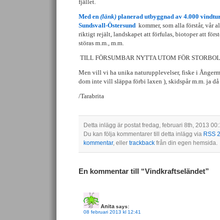
fjället.
Med en
(länk)
planerad utbyggnad av 4.000 vindtu
Sundsvall-Östersund
kommer, som alla förstår, vår al
riktigt rejält, landskapet att förfulas, biotoper att för
störas m.m., m.m.
TILL FÖRSUMBAR NYTTA UTOM FÖR STORBOL
Men vill vi ha unika naturupplevelser, fiske i Ångerm
dom inte vill släppa förbi laxen ), skidspår m.m. ja då 
/Tarabrita
Detta inlägg är postat fredag, februari 8th, 2013 0
Du kan följa kommentarer till detta inlägg via
RSS 2
kommentar
, eller
trackback
från din egen hemsida.
En kommentar till “Vindkraftseländet”
Anita
says:
08 februari 2013 kl 12:41