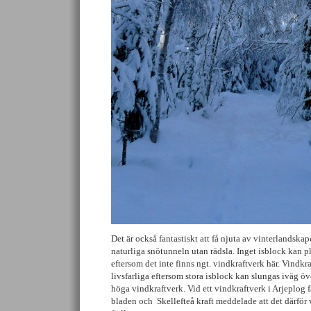
Det är också fantastiskt att få njuta av vinterlandska
naturliga snötunneln utan rädsla. Inget isblock kan p
eftersom det inte finns ngt. vindkraftverk här. Vindk
livsfarliga eftersom stora isblock kan slungas iväg ö
höga vindkraftverk. Vid ett vindkraftverk i Arjeplog f
bladen och Skellefteå kraft meddelade att det därför va